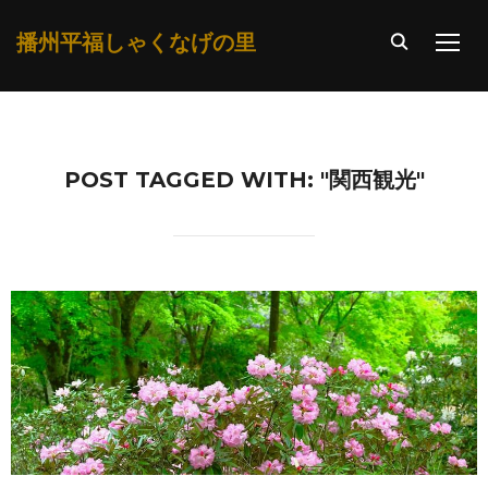
播州平福しゃくなげの里
TOGG
POST TAGGED WITH: "関西観光"