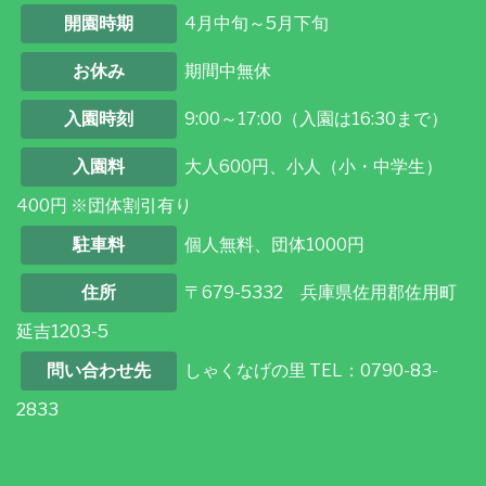
開園時期
4月中旬～5月下旬
お休み
期間中無休
入園時刻
9:00～17:00（入園は16:30まで）
入園料
大人600円、小人（小・中学生）
400円 ※団体割引有り
駐車料
個人無料、団体1000円
住所
〒679-5332 兵庫県佐用郡佐用町
延吉1203-5
問い合わせ先
しゃくなげの里 TEL：0790-83-
2833