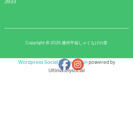
2833
Copyright © 2026 播州平福しゃくなげの里
Wordpress Social Share Plugin
powered by
Ultimatelysocial