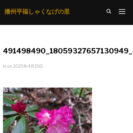
播州平福しゃくなげの里
TOGG
491498490_18059327657130949
in
on
2025年4月19日