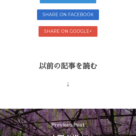
SHARE ON FACEBOOK
SHARE ON GOOGLE+
以前の記事を読む
↓
Previous Post