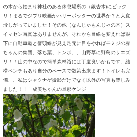
の木から始まり神社のある休息場所の（銀杏木)にビック
リ！まるでジブリ映画かハリーポッターの世界か？と大変
珍しがっていました！その他（なんじゃもんじゃの木）ス
イマセン写真はありませんが。それから目線を変えれば眼
下に自動車道と智頭線が見え足元に目をやればモミジの赤
ちゃんの集団、落ち葉、トンボ、、山野草に野鳥のサエズ
リ！！山の中なので簡単森林浴には丁度良いかもです。結
構ベンチもあり自分のペースで散策出来ます！トイレも完
備、、私はシャクナゲ撮影だけでなく以外の写真も楽しみ
ました！！！成美ちゃんの旦那ケンジ