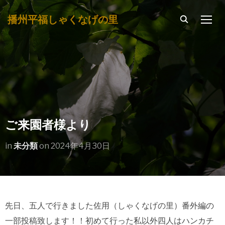
播州平福しゃくなげの里
TOGG
ご来園者様より
in
未分類
on
2024年4月30日
先日、五人で行きました佐用（しゃくなげの里）番外編の
一部投稿致します！！初めて行った私以外四人はハンカチ