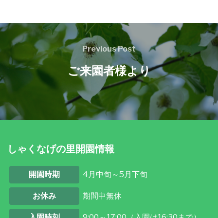
Previous Post
ご来園者様より
しゃくなげの里開園情報
開園時期
4月中旬～5月下旬
お休み
期間中無休
入園時刻
9:00～17:00（入園は16:30まで）