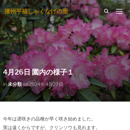
播州平福しゃくなげの里
TOGG
4月26日 園内の様子１
in
未分類
on
2024年4月27日
今年は遅咲きの品種が早く咲き始めました。
実は遠くからですが、クリンソウも見れます。