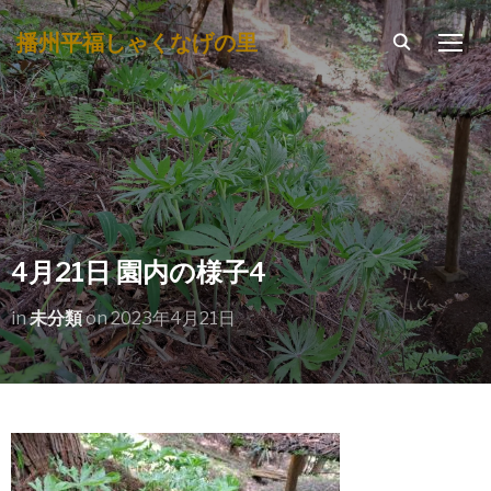
播州平福しゃくなげの里
TOGG
4月21日 園内の様子4
in
未分類
on
2023年4月21日