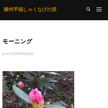
播州平福しゃくなげの里
TOGG
モーニング
in
on
2020年5月6日