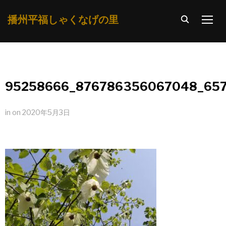
播州平福しゃくなげの里
TOGG
95258666_876786356067048_65
in
on
2020年5月3日