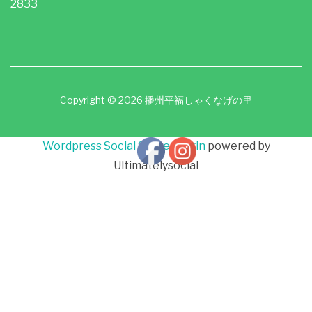
2833
Copyright © 2026 播州平福しゃくなげの里
Wordpress Social Share Plugin
powered by
Ultimatelysocial