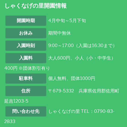
しゃくなげの里開園情報
開園時期
4月中旬～5月下旬
お休み
期間中無休
入園時刻
9:00～17:00（入園は16:30まで）
入園料
大人600円、小人（小・中学生）
400円 ※団体割引有り
駐車料
個人無料、団体1000円
住所
〒679-5332 兵庫県佐用郡佐用町
延吉1203-5
問い合わせ先
しゃくなげの里 TEL：0790-83-
2833