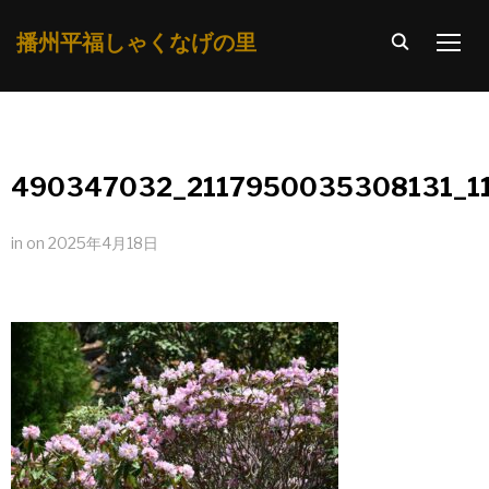
播州平福しゃくなげの里
TOGG
490347032_2117950035308131_1
in
on
2025年4月18日