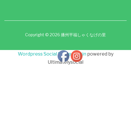
Copyright © 2026 播州平福しゃくなげの里
Wordpress Social Share Plugin
powered by
Ultimatelysocial